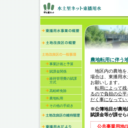
農地転用に伴う
事業計画と予算
地区内の農地を、
賦課金関係
場合は、東播用水
維持管理費の賦課
お願いします。
方式
転用によって残
高畦畔免除
るので負担の公平
農地転用
だく事になってい
その他の手続き
※公簿地目が農地
賦課金等が課せら
公共事業用地(