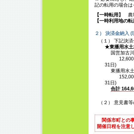
記の転用の場合は
【一時転用】
農地
【一時利用地の転
２） 決済金納入 
（１） 下記決済
★東播用水土
国営加古川
12,600円
31日)
東播用水土
152,000
31日)
合計 164,
（２） 意見書
関係市町との事
開催日程を注意