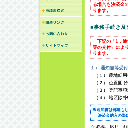
る場合も決済金
ります。
■事務手続き及
下記の「1．通
等の交付」によ
ります。
１） 通知書等受付
（１） 農地転用
（２） 位置図 
（３） 登記事項証
（４） 地区除外
※通知書は郵送もし
決済金納入の際に
☆ 必要に応じ、