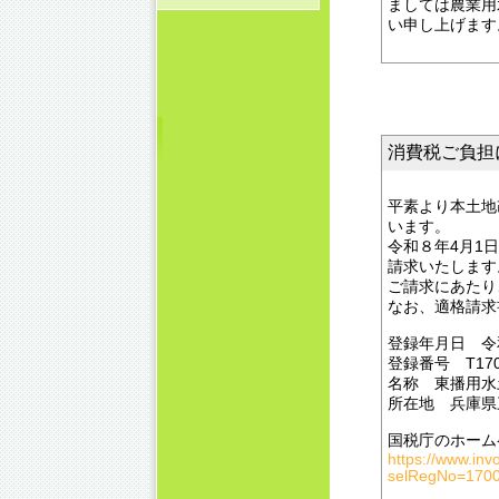
ましては農業用
い申し上げます
消費税ご負担に関
平素より本土地
います。
令和８年4月1
請求いたします
ご請求にあたり
なお、適格請求
登録年月日 令和
登録番号 T1700
名称 東播用水
所在地 兵庫県
国税庁のホーム
https://www.inv
selRegNo=170