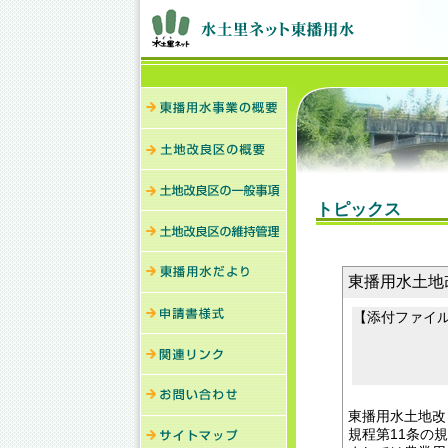
トピックス
東播用水土地改
【添付ファイ
東播用水土地改
規程第11条の